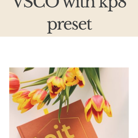
VSCO with kp8
preset