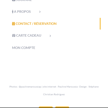
A PROPOS
CONTACT / RÉSERVATION
CARTE CADEAU
MON COMPTE
Photos :
@paulinemaroussiap
| site internet :
Pauline Maroussia
- Design :
Stéphane
Christian Rodriguez